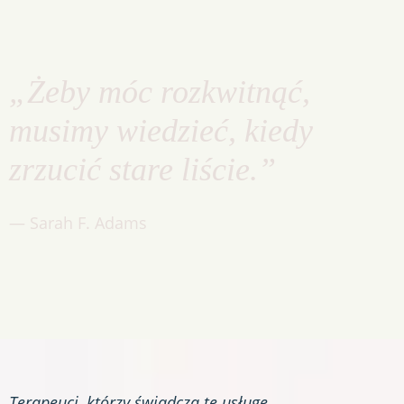
„Żeby móc rozkwitnąć,
musimy wiedzieć, kiedy
zrzucić stare liście.”
— Sarah F. Adams
Terapeuci
, którzy świadczą tę usługę