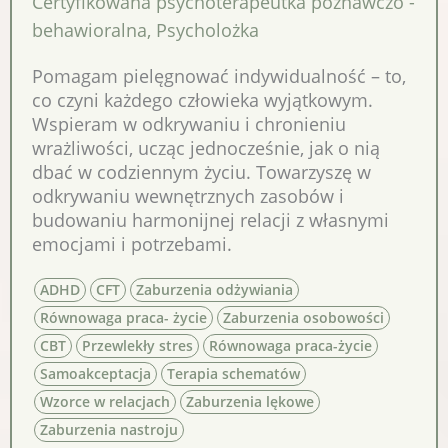
Certyfikowana psychoterapeutka poznawczo -
behawioralna
,
Psycholożka
Pomagam pielęgnować indywidualność – to,
co czyni każdego człowieka wyjątkowym.
Wspieram w odkrywaniu i chronieniu
wrażliwości, ucząc jednocześnie, jak o nią
dbać w codziennym życiu. Towarzyszę w
odkrywaniu wewnętrznych zasobów i
budowaniu harmonijnej relacji z własnymi
emocjami i potrzebami.
ADHD
CFT
Zaburzenia odżywiania
Równowaga praca- życie
Zaburzenia osobowości
CBT
Przewlekły stres
Równowaga praca-życie
Samoakceptacja
Terapia schematów
Wzorce w relacjach
Zaburzenia lękowe
Zaburzenia nastroju