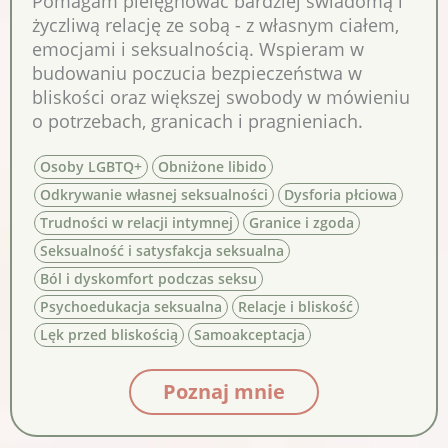
Pomagam pielęgnować bardziej świadomą i
życzliwą relację ze sobą - z własnym ciałem,
emocjami i seksualnością. Wspieram w
budowaniu poczucia bezpieczeństwa w
bliskości oraz większej swobody w mówieniu
o potrzebach, granicach i pragnieniach.
Osoby LGBTQ+
Obniżone libido
Odkrywanie własnej seksualności
Dysforia płciowa
Trudności w relacji intymnej
Granice i zgoda
Seksualność i satysfakcja seksualna
Ból i dyskomfort podczas seksu
Psychoedukacja seksualna
Relacje i bliskość
Lęk przed bliskością
Samoakceptacja
Poznaj mnie