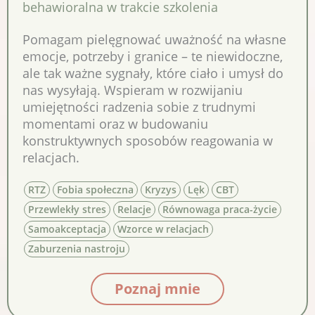
behawioralna w trakcie szkolenia
Pomagam pielęgnować uważność na własne
emocje, potrzeby i granice – te niewidoczne,
ale tak ważne sygnały, które ciało i umysł do
nas wysyłają. Wspieram w rozwijaniu
umiejętności radzenia sobie z trudnymi
momentami oraz w budowaniu
konstruktywnych sposobów reagowania w
relacjach.
RTZ
Fobia społeczna
Kryzys
Lęk
CBT
Przewlekły stres
Relacje
Równowaga praca-życie
Samoakceptacja
Wzorce w relacjach
Zaburzenia nastroju
Poznaj mnie