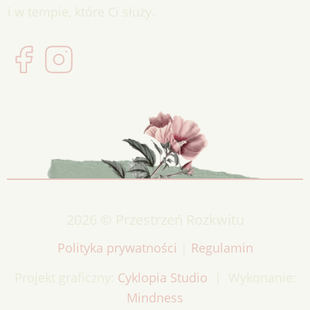
i w tempie, które Ci służy.
2026 © Przestrzeń Rozkwitu
Polityka prywatności
|
Regulamin
Projekt graficzny:
Cyklopia Studio
| Wykonanie:
Mindness