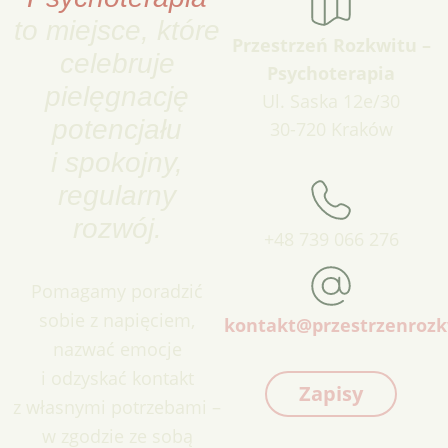
to miejsce, które
Przestrzeń Rozkwitu –
celebruje
Psychoterapia
pielęgnację
Ul. Saska 12e/30
potencjału
30-720 Kraków
i spokojny,
regularny
rozwój.
+48 739 066 276
Pomagamy poradzić
sobie z napięciem,
kontakt@przestrzenrozk
nazwać emocje
i odzyskać kontakt
Zapisy
z własnymi potrzebami –
w zgodzie ze sobą