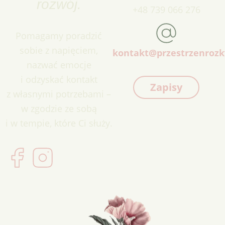
rozwój.
+48 739 066 276
Pomagamy poradzić
sobie z napięciem,
kontakt@przestrzenrozk
nazwać emocje
i odzyskać kontakt
Zapisy
z własnymi potrzebami –
w zgodzie ze sobą
i w tempie, które Ci służy.