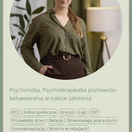
Psycholożka
,
Psychoterapeutka poznawczo-
behawioralna w trakcie szkolenia
RTZ
Fobia społeczna
Kryzys
Lęk
CBT
Przewlekły stres
Relacje
Równowaga praca-życie
Samoakceptacja
Wzorce w relacjach