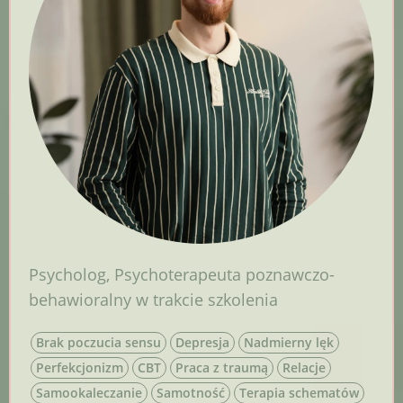
Psycholog
,
Psychoterapeuta poznawczo-
behawioralny w trakcie szkolenia
Brak poczucia sensu
Depresja
Nadmierny lęk
Perfekcjonizm
CBT
Praca z traumą
Relacje
Samookaleczanie
Samotność
Terapia schematów