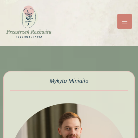
Przejdź
do
treści
Mykyta Miniailo