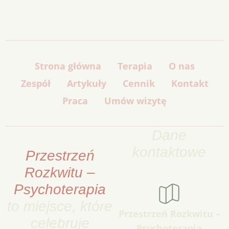
Strona główna
Terapia
O nas
Zespół
Artykuły
Cennik
Kontakt
Praca
Umów wizytę
Dane
kontaktowe
Przestrzeń
Rozkwitu –
Psychoterapia
to miejsce, które
Przestrzeń Rozkwitu –
celebruje
Psychoterapia