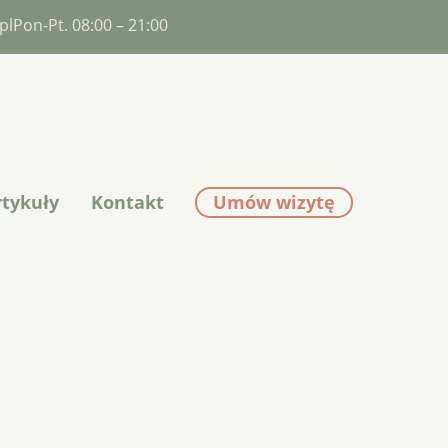
pl
Pon-Pt. 08:00 – 21:00
Umów wizytę
rtykuły
Kontakt