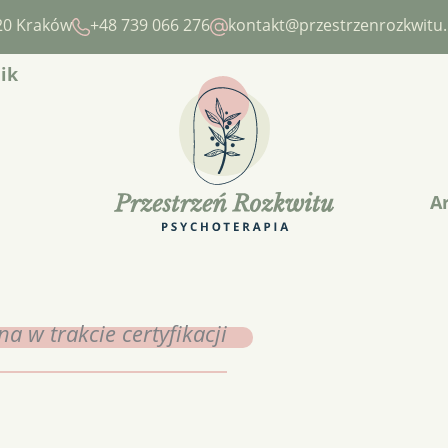
720 Kraków
+48 739 066 276
kontakt@przestrzenrozkwitu.
ik
A
 w trakcie certyfikacji