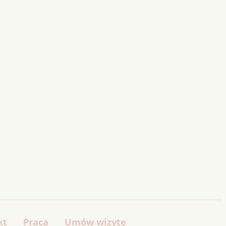
kt
Praca
Umów wizytę