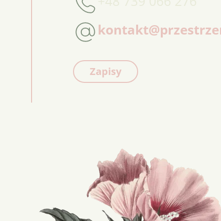
+48 739 066 276
kontakt@przestrze
Zapisy