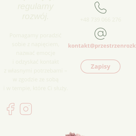
regularny
rozwój.
+48 739 066 276
Pomagamy poradzić
sobie z napięciem,
kontakt@przestrzenrozk
nazwać emocje
i odzyskać kontakt
Zapisy
z własnymi potrzebami –
w zgodzie ze sobą
i w tempie, które Ci służy.