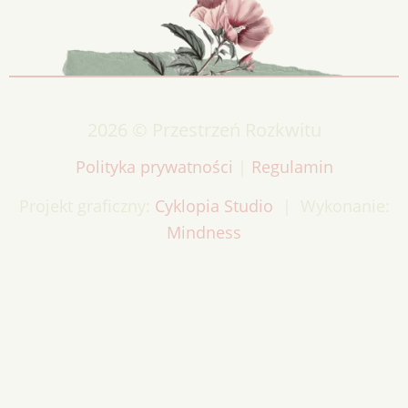
2026 © Przestrzeń Rozkwitu
Polityka prywatności
|
Regulamin
Projekt graficzny:
Cyklopia Studio
| Wykonanie:
Mindness