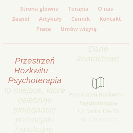
Strona główna
Terapia
O nas
Zespół
Artykuły
Cennik
Kontakt
Praca
Umów wizytę
Dane
kontaktowe
Przestrzeń
Rozkwitu –
Psychoterapia
to miejsce, które
Przestrzeń Rozkwitu –
celebruje
Psychoterapia
pielęgnację
Ul. Saska 12e/30
potencjału
30-720 Kraków
i spokojny,