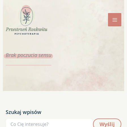
Przejdź
do
treści
Brak
poczucia sensu
Szukaj wpisów
Wyślij