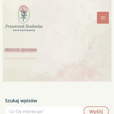
Przejdź
do
treści
Wzorce
życiowe
Szukaj wpisów
Wyślij