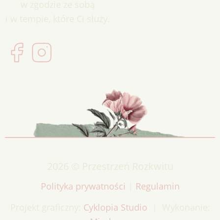
w zgodzie ze sobą
i w tempie, które Ci służy.
2026 © Przestrzeń Rozkwitu
Polityka prywatności
|
Regulamin
Projekt graficzny:
Cyklopia Studio
| Wykonanie: