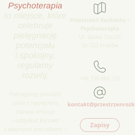
Psychoterapia
to miejsce, które
Przestrzeń Rozkwitu –
celebruje
Psychoterapia
pielęgnację
Ul. Saska 12e/30
potencjału
30-720 Kraków
i spokojny,
regularny
rozwój.
+48 739 066 276
Pomagamy poradzić
sobie z napięciem,
kontakt@przestrzenrozk
nazwać emocje
i odzyskać kontakt
Zapisy
z własnymi potrzebami –