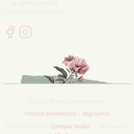
w zgodzie ze sobą
i w tempie, które Ci służy.
2026 © Przestrzeń Rozkwitu
Polityka prywatności
|
Regulamin
Projekt graficzny:
Cyklopia Studio
| Wykonanie: