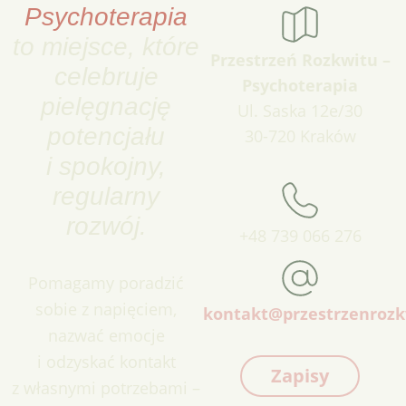
Psychoterapia
to miejsce, które
Przestrzeń Rozkwitu –
celebruje
Psychoterapia
pielęgnację
Ul. Saska 12e/30
potencjału
30-720 Kraków
i spokojny,
regularny
rozwój.
+48 739 066 276
Pomagamy poradzić
sobie z napięciem,
kontakt@przestrzenrozk
nazwać emocje
i odzyskać kontakt
Zapisy
z własnymi potrzebami –