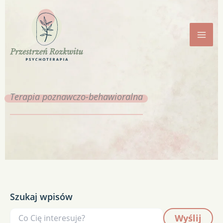
Przejdź
do
treści
Terapia
poznawczo-behawioralna
Szukaj wpisów
Wyślij