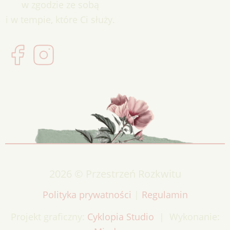
w zgodzie ze sobą
i w tempie, które Ci służy.
2026 © Przestrzeń Rozkwitu
Polityka prywatności
|
Regulamin
Projekt graficzny:
Cyklopia Studio
| Wykonanie: