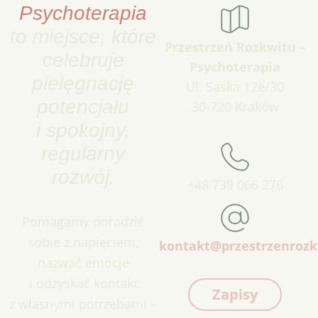
Psychoterapia
to miejsce, które
Przestrzeń Rozkwitu –
celebruje
Psychoterapia
pielęgnację
Ul. Saska 12e/30
potencjału
30-720 Kraków
i spokojny,
regularny
rozwój.
+48 739 066 276
Pomagamy poradzić
sobie z napięciem,
kontakt@przestrzenrozk
nazwać emocje
i odzyskać kontakt
Zapisy
z własnymi potrzebami –