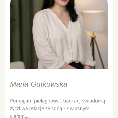
Maria Gutkowska
Pomagam pielęgnować bardziej świadomą i
życzliwą relację ze sobą - z własnym
ciałem,...