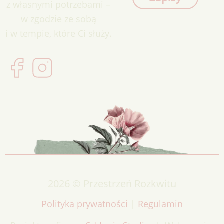
z własnymi potrzebami –
w zgodzie ze sobą
i w tempie, które Ci służy.
2026 © Przestrzeń Rozkwitu
Polityka prywatności
|
Regulamin