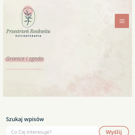
Przejdź
do
treści
Granice
i zgoda
Szukaj wpisów
Wyślij