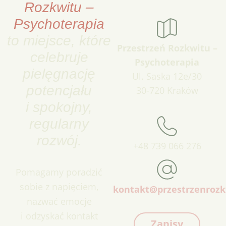
Rozkwitu –
Psychoterapia
to miejsce, które
Przestrzeń Rozkwitu –
celebruje
Psychoterapia
pielęgnację
Ul. Saska 12e/30
potencjału
30-720 Kraków
i spokojny,
regularny
rozwój.
+48 739 066 276
Pomagamy poradzić
sobie z napięciem,
kontakt@przestrzenrozk
nazwać emocje
i odzyskać kontakt
Zapisy