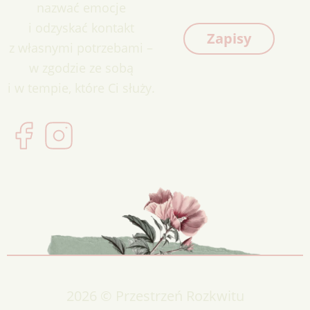
nazwać emocje
i odzyskać kontakt
Zapisy
z własnymi potrzebami –
w zgodzie ze sobą
i w tempie, które Ci służy.
2026 © Przestrzeń Rozkwitu