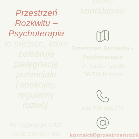
Dane
kontaktowe
Przestrzeń
Rozkwitu –
Psychoterapia
to miejsce, które
Przestrzeń Rozkwitu –
celebruje
Psychoterapia
pielęgnację
Ul. Saska 12e/30
potencjału
30-720 Kraków
i spokojny,
regularny
rozwój.
+48 739 066 276
Pomagamy poradzić
sobie z napięciem,
kontakt@przestrzenrozk