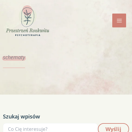
Przejdź
do
treści
schematy
Szukaj wpisów
Wyślij