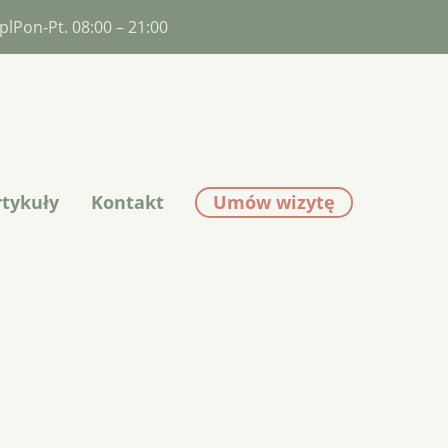
pl
Pon-Pt. 08:00 – 21:00
Umów wizytę
rtykuły
Kontakt