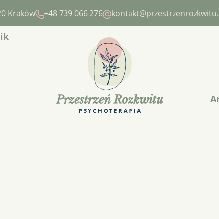
720 Kraków
+48 739 066 276
kontakt@przestrzenrozkwitu.
ik
A