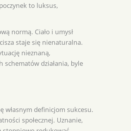
dpoczynek to luksus,
ową normą. Ciało i umysł
isza staje się nienaturalna.
ytuację nieznaną,
ch schematów działania, byle
ię własnym definicjom sukcesu.
atności społecznej. Uznanie,
la stopniowo redukować