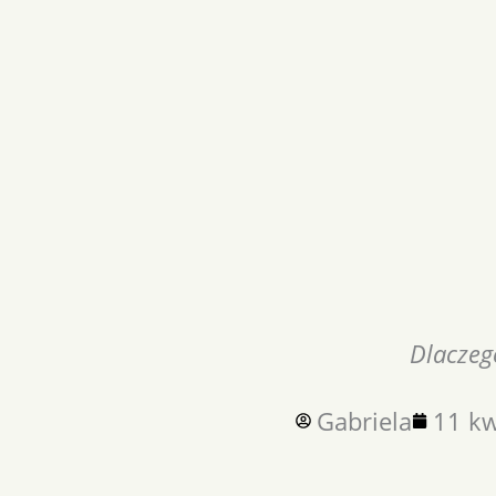
Dlaczeg
Gabriela
11 kw