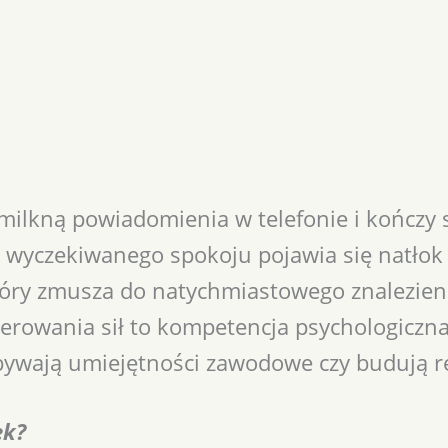
 milkną powiadomienia w telefonie i kończy s
t wyczekiwanego spokoju pojawia się natłok 
tóry zmusza do natychmiastowego znalezieni
rowania sił to kompetencja psychologiczna,
bywają umiejętności zawodowe czy budują re
ek?