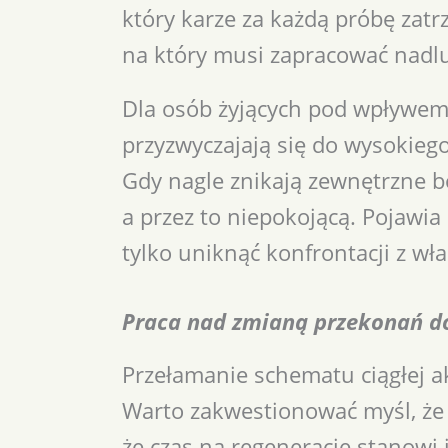
który karze za każdą próbę zatr
na który musi zapracować nadl
Dla osób żyjących pod wpływem 
przyzwyczajają się do wysokiego
Gdy nagle znikają zewnętrzne bo
a przez to niepokojącą. Pojawia
tylko uniknąć konfrontacji z w
Praca nad zmianą przekonań d
Przełamanie schematu ciągłej a
Warto zakwestionować myśl, że t
że czas na regenerację stanowi