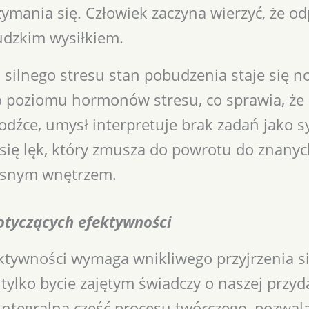
zymania się. Człowiek zaczyna wierzyć, że o
udzkim wysiłkiem.
silnego stresu stan pobudzenia staje się n
 poziomu hormonów stresu, co sprawia, że c
dźce, umysł interpretuje brak zadań jako s
 się lęk, który zmusza do powrotu do znany
łasnym wnętrzem.
otyczących efektywności
ktywności wymaga wnikliwego przyjrzenia s
ylko bycie zajętym świadczy o naszej przyd
 integralną część procesu twórczego, pozwa