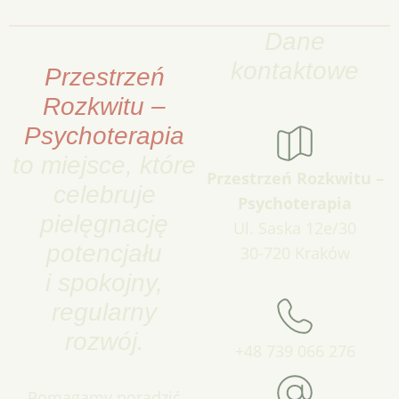
Dane
kontaktowe
Przestrzeń
Rozkwitu –
Psychoterapia
to miejsce, które
Przestrzeń Rozkwitu –
celebruje
Psychoterapia
pielęgnację
Ul. Saska 12e/30
potencjału
30-720 Kraków
i spokojny,
regularny
rozwój.
+48 739 066 276
Pomagamy poradzić