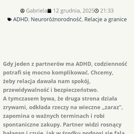
Gabriela
12 grudnia, 2025
21:33
ADHD
,
Neuroróżnorodność
,
Relacje a granice
Gdy jeden z partnerów ma ADHD, codzienność
potrafi się mocno komplikować. Chcemy,
żeby relacja dawała nam spokój,
przewidywalność i bezpieczeństwo.
A tymczasem bywa, że druga strona działa
zrywami, odkłada rzeczy na wieczne „zaraz”,
zapomina o ważnych terminach i robi
spontaniczne zakupy. Partner widzi rosnący
bałagan i czuje, jak w środku podnosi się fala