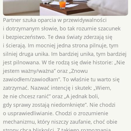
Partner szuka oparcia w przewidywalności
i dotrzymanym słowie, bo tak rozumie szacunek
i bezpieczeństwo. Te dwa światy zderzają się
i ścierają. Im mocniej jedna strona pilnuje, tym
silniej druga unika. Im bardziej unika, tym bardziej
jest pilnowana. W tle rodzą się dwie historie: „Nie
jestem ważny/ważna” oraz „Znowu
zawiodłem/zawiodłam”. To właśnie tu warto się
zatrzymać. Nazwać intencję i skutek: „Wiem,
że nie chcesz ranić” oraz „A jednak boli,
gdy sprawy zostają niedomknięte”. Nie chodzi
o usprawiedliwianie. Chodzi o zrozumienie
mechanizmu, który niszczy zaufanie, choć obie
strony chcą bliskości. Z takiego rozpoznania