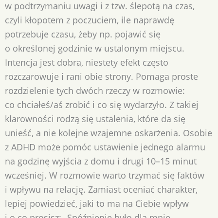
w podtrzymaniu uwagi i z tzw. ślepotą na czas,
czyli kłopotem z poczuciem, ile naprawdę
potrzebuje czasu, żeby np. pojawić się
o określonej godzinie w ustalonym miejscu.
Intencja jest dobra, niestety efekt często
rozczarowuje i rani obie strony. Pomaga proste
rozdzielenie tych dwóch rzeczy w rozmowie:
co chciałeś/aś zrobić i co się wydarzyło. Z takiej
klarowności rodzą się ustalenia, które da się
unieść, a nie kolejne wzajemne oskarżenia. Osobie
z ADHD może pomóc ustawienie jednego alarmu
na godzinę wyjścia z domu i drugi 10–15 minut
wcześniej. W rozmowie warto trzymać się faktów
i wpływu na relację. Zamiast oceniać charakter,
lepiej powiedzieć, jaki to ma na Ciebie wpływ
i o co prosisz: „Spóźnienie było dla mnie