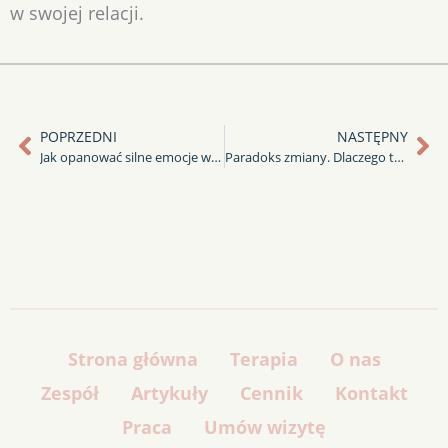
w swojej relacji.
POPRZEDNI
NASTĘPNY
Prev
Ne
Jak opanować silne emocje w związku
Paradoks zmiany. Dlaczego trzeba przyjąć siebie, żeby ruszyć dalej?
Strona główna
Terapia
O nas
Zespół
Artykuły
Cennik
Kontakt
Praca
Umów wizytę