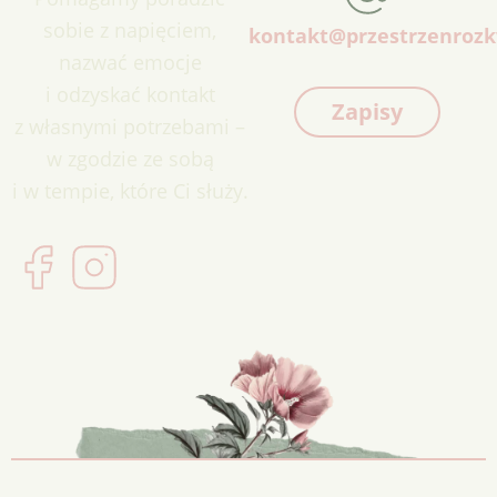
sobie z napięciem,
kontakt@przestrzenrozk
nazwać emocje
i odzyskać kontakt
Zapisy
z własnymi potrzebami –
w zgodzie ze sobą
i w tempie, które Ci służy.