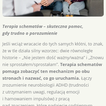
Terapia schematów – skuteczna pomoc,
gdy trudno o porozumienie
Jeśli wciąż wracacie do tych samych kłótni, to znak,
że w tle działa silny wzorzec: dwie równoległe
historie – „Nie jestem dość ważny/ważna” i „Znowu
nie sprostałem/sprostałam”.
Terapia schematów
pomaga zobaczyć ten mechanizm po obu
stronach i nazwać, co go uruchamia.
Łączy
zrozumienie neurobiologii ADHD (trudności
z utrzymaniem uwagi, regulacją emocji
i hamowaniem impulsów) z pracą
nad znaczeniem, które nadajecie codziennym